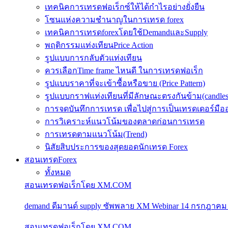
เทคนิคการเทรดฟอเร็กซ์ให้ได้กำไรอย่างยั่งยืน
โซนแห่งความชำนาญในการเทรด forex
เทคนิคการเทรดforexโดยใช้DemandและSupply
พฤติกรรมแท่งเทียนPrice Action
รูปแบบการกลับตัวแท่งเทียน
ควรเลือกTime frame ไหนดี ในการเทรดฟอเร็ก
รูปแบบราคาที่จะเข้าซื้อหรือขาย (Price Pattern)
รูปแบบกราฟแท่งเทียนที่มีลักษณะตรงกันข้าม(candlesic
การจดบันทึกการเทรด เพื่อไปสู่การเป็นเทรดเดอร์มือ
การวิเคราะห์แนวโน้มของตลาดก่อนการเทรด
การเทรดตามแนวโน้ม(Trend)
นิสัยสิบประการของสุดยอดนักเทรด Forex
สอนเทรดForex
ทั้งหมด
สอนเทรดฟอเร็กโดย XM.COM
demand ดีมานด์ supply ซัพพลาย XM Webinar 14 กรกฎาคม
สอนเทรดฟอเร็กโดย XM.COM