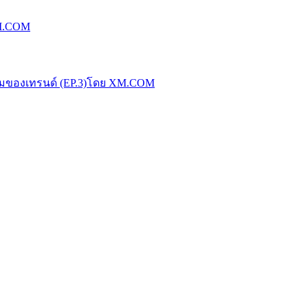
XM.COM
น้มของเทรนด์ (EP.3)โดย XM.COM