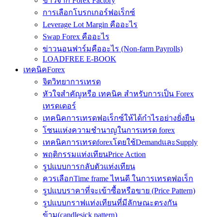
ข่าวจาก Forex Factory
การเลือกโบรกเกอร์ฟอเร็กซ์
Leverage Lot Margin คืออะไร
Swap Forex คืออะไร
ข่าวนอนฟาร์มคืออะไร (Non-farm Payrolls)
LOADFREE E-BOOK
เทคนิคForex
จิตวิทยาการเทรด
หัวใจสำคัญหรือ เทคนิค สำหรับการเป็น Forex
เทรดเดอร์
เทคนิคการเทรดฟอเร็กซ์ให้ได้กำไรอย่างยั่งยืน
โซนแห่งความชำนาญในการเทรด forex
เทคนิคการเทรดforexโดยใช้DemandและSupply
พฤติกรรมแท่งเทียนPrice Action
รูปแบบการกลับตัวแท่งเทียน
ควรเลือกTime frame ไหนดี ในการเทรดฟอเร็ก
รูปแบบราคาที่จะเข้าซื้อหรือขาย (Price Pattern)
รูปแบบกราฟแท่งเทียนที่มีลักษณะตรงกัน
ข้าม(candlesick pattern)