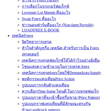
ข่าวจาก Forex Factory
การเลือกโบรกเกอร์ฟอเร็กซ์
Leverage Lot Margin คืออะไร
Swap Forex คืออะไร
ข่าวนอนฟาร์มคืออะไร (Non-farm Payrolls)
LOADFREE E-BOOK
เทคนิคForex
จิตวิทยาการเทรด
หัวใจสำคัญหรือ เทคนิค สำหรับการเป็น Forex
เทรดเดอร์
เทคนิคการเทรดฟอเร็กซ์ให้ได้กำไรอย่างยั่งยืน
โซนแห่งความชำนาญในการเทรด forex
เทคนิคการเทรดforexโดยใช้DemandและSupply
พฤติกรรมแท่งเทียนPrice Action
รูปแบบการกลับตัวแท่งเทียน
ควรเลือกTime frame ไหนดี ในการเทรดฟอเร็ก
รูปแบบราคาที่จะเข้าซื้อหรือขาย (Price Pattern)
รูปแบบกราฟแท่งเทียนที่มีลักษณะตรงกัน
ข้าม(candlesick pattern)