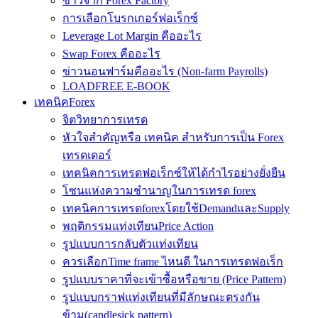
ข่าวจาก Forex Factory
การเลือกโบรกเกอร์ฟอเร็กซ์
Leverage Lot Margin คืออะไร
Swap Forex คืออะไร
ข่าวนอนฟาร์มคืออะไร (Non-farm Payrolls)
LOADFREE E-BOOK
เทคนิคForex
จิตวิทยาการเทรด
หัวใจสำคัญหรือ เทคนิค สำหรับการเป็น Forex
เทรดเดอร์
เทคนิคการเทรดฟอเร็กซ์ให้ได้กำไรอย่างยั่งยืน
โซนแห่งความชำนาญในการเทรด forex
เทคนิคการเทรดforexโดยใช้DemandและSupply
พฤติกรรมแท่งเทียนPrice Action
รูปแบบการกลับตัวแท่งเทียน
ควรเลือกTime frame ไหนดี ในการเทรดฟอเร็ก
รูปแบบราคาที่จะเข้าซื้อหรือขาย (Price Pattern)
รูปแบบกราฟแท่งเทียนที่มีลักษณะตรงกัน
ข้าม(candlesick pattern)