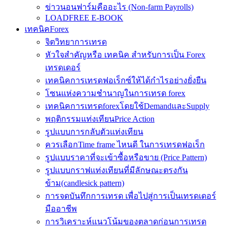
ข่าวนอนฟาร์มคืออะไร (Non-farm Payrolls)
LOADFREE E-BOOK
เทคนิคForex
จิตวิทยาการเทรด
หัวใจสำคัญหรือ เทคนิค สำหรับการเป็น Forex
เทรดเดอร์
เทคนิคการเทรดฟอเร็กซ์ให้ได้กำไรอย่างยั่งยืน
โซนแห่งความชำนาญในการเทรด forex
เทคนิคการเทรดforexโดยใช้DemandและSupply
พฤติกรรมแท่งเทียนPrice Action
รูปแบบการกลับตัวแท่งเทียน
ควรเลือกTime frame ไหนดี ในการเทรดฟอเร็ก
รูปแบบราคาที่จะเข้าซื้อหรือขาย (Price Pattern)
รูปแบบกราฟแท่งเทียนที่มีลักษณะตรงกัน
ข้าม(candlesick pattern)
การจดบันทึกการเทรด เพื่อไปสู่การเป็นเทรดเดอร์
มืออาชีพ
การวิเคราะห์แนวโน้มของตลาดก่อนการเทรด