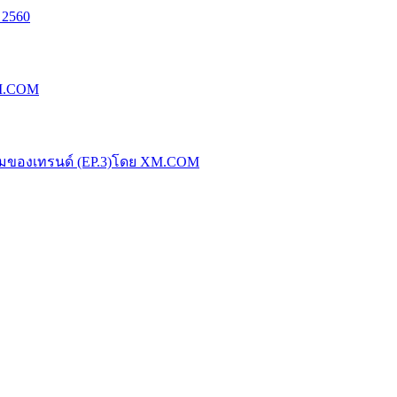
 2560
XM.COM
น้มของเทรนด์ (EP.3)โดย XM.COM