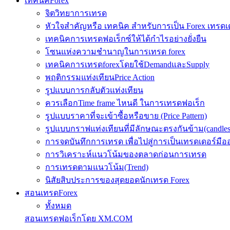
เทคนิคForex
จิตวิทยาการเทรด
หัวใจสำคัญหรือ เทคนิค สำหรับการเป็น Forex เทรดเ
เทคนิคการเทรดฟอเร็กซ์ให้ได้กำไรอย่างยั่งยืน
โซนแห่งความชำนาญในการเทรด forex
เทคนิคการเทรดforexโดยใช้DemandและSupply
พฤติกรรมแท่งเทียนPrice Action
รูปแบบการกลับตัวแท่งเทียน
ควรเลือกTime frame ไหนดี ในการเทรดฟอเร็ก
รูปแบบราคาที่จะเข้าซื้อหรือขาย (Price Pattern)
รูปแบบกราฟแท่งเทียนที่มีลักษณะตรงกันข้าม(candlesic
การจดบันทึกการเทรด เพื่อไปสู่การเป็นเทรดเดอร์มือ
การวิเคราะห์แนวโน้มของตลาดก่อนการเทรด
การเทรดตามแนวโน้ม(Trend)
นิสัยสิบประการของสุดยอดนักเทรด Forex
สอนเทรดForex
ทั้งหมด
สอนเทรดฟอเร็กโดย XM.COM