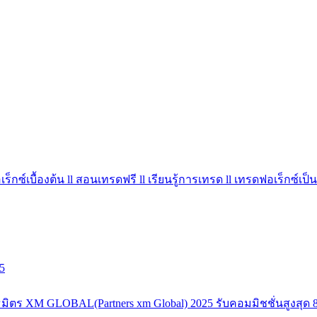
ร็กซ์เบื้องต้น ll สอนเทรดฟรี ll เรียนรู้การเทรด ll เทรดฟอเร็กซ์เป็น
5
มิตร XM GLOBAL(Partners xm Global) 2025 รับคอมมิชชั่นสูงสุด 8