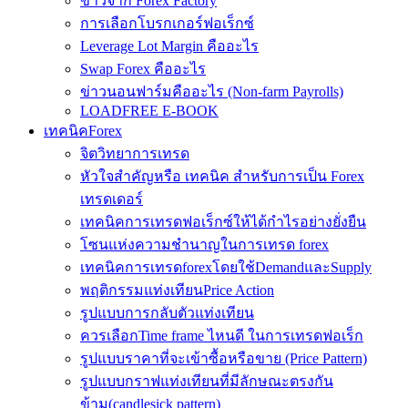
ข่าวจาก Forex Factory
การเลือกโบรกเกอร์ฟอเร็กซ์
Leverage Lot Margin คืออะไร
Swap Forex คืออะไร
ข่าวนอนฟาร์มคืออะไร (Non-farm Payrolls)
LOADFREE E-BOOK
เทคนิคForex
จิตวิทยาการเทรด
หัวใจสำคัญหรือ เทคนิค สำหรับการเป็น Forex
เทรดเดอร์
เทคนิคการเทรดฟอเร็กซ์ให้ได้กำไรอย่างยั่งยืน
โซนแห่งความชำนาญในการเทรด forex
เทคนิคการเทรดforexโดยใช้DemandและSupply
พฤติกรรมแท่งเทียนPrice Action
รูปแบบการกลับตัวแท่งเทียน
ควรเลือกTime frame ไหนดี ในการเทรดฟอเร็ก
รูปแบบราคาที่จะเข้าซื้อหรือขาย (Price Pattern)
รูปแบบกราฟแท่งเทียนที่มีลักษณะตรงกัน
ข้าม(candlesick pattern)