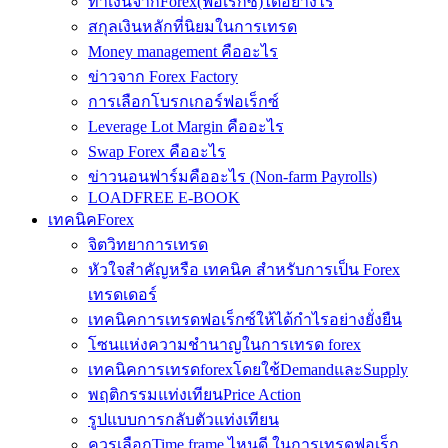
ทำเงินจากForex(ฟอเร็กซ์)ได้อย่างไร
สกุลเงินหลักที่นิยมในการเทรด
Money management คืออะไร
ข่าวจาก Forex Factory
การเลือกโบรกเกอร์ฟอเร็กซ์
Leverage Lot Margin คืออะไร
Swap Forex คืออะไร
ข่าวนอนฟาร์มคืออะไร (Non-farm Payrolls)
LOADFREE E-BOOK
เทคนิคForex
จิตวิทยาการเทรด
หัวใจสำคัญหรือ เทคนิค สำหรับการเป็น Forex
เทรดเดอร์
เทคนิคการเทรดฟอเร็กซ์ให้ได้กำไรอย่างยั่งยืน
โซนแห่งความชำนาญในการเทรด forex
เทคนิคการเทรดforexโดยใช้DemandและSupply
พฤติกรรมแท่งเทียนPrice Action
รูปแบบการกลับตัวแท่งเทียน
ควรเลือกTime frame ไหนดี ในการเทรดฟอเร็ก