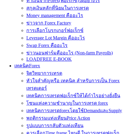
ทำเงินจากForex(ฟอเร็กซ์)ได้อย่างไร
สกุลเงินหลักที่นิยมในการเทรด
Money management คืออะไร
ข่าวจาก Forex Factory
การเลือกโบรกเกอร์ฟอเร็กซ์
Leverage Lot Margin คืออะไร
Swap Forex คืออะไร
ข่าวนอนฟาร์มคืออะไร (Non-farm Payrolls)
LOADFREE E-BOOK
เทคนิคForex
จิตวิทยาการเทรด
หัวใจสำคัญหรือ เทคนิค สำหรับการเป็น Forex
เทรดเดอร์
เทคนิคการเทรดฟอเร็กซ์ให้ได้กำไรอย่างยั่งยืน
โซนแห่งความชำนาญในการเทรด forex
เทคนิคการเทรดforexโดยใช้DemandและSupply
พฤติกรรมแท่งเทียนPrice Action
รูปแบบการกลับตัวแท่งเทียน
ควรเลือกTime frame ไหนดี ในการเทรดฟอเร็ก