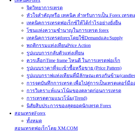
เทคนิคForex
จิตวิทยาการเทรด
หัวใจสำคัญหรือ เทคนิค สำหรับการเป็น Forex เทรดเ
เทคนิคการเทรดฟอเร็กซ์ให้ได้กำไรอย่างยั่งยืน
โซนแห่งความชำนาญในการเทรด forex
เทคนิคการเทรดforexโดยใช้DemandและSupply
พฤติกรรมแท่งเทียนPrice Action
รูปแบบการกลับตัวแท่งเทียน
ควรเลือกTime frame ไหนดี ในการเทรดฟอเร็ก
รูปแบบราคาที่จะเข้าซื้อหรือขาย (Price Pattern)
รูปแบบกราฟแท่งเทียนที่มีลักษณะตรงกันข้าม(candlesic
การจดบันทึกการเทรด เพื่อไปสู่การเป็นเทรดเดอร์มือ
การวิเคราะห์แนวโน้มของตลาดก่อนการเทรด
การเทรดตามแนวโน้ม(Trend)
นิสัยสิบประการของสุดยอดนักเทรด Forex
สอนเทรดForex
ทั้งหมด
สอนเทรดฟอเร็กโดย XM.COM