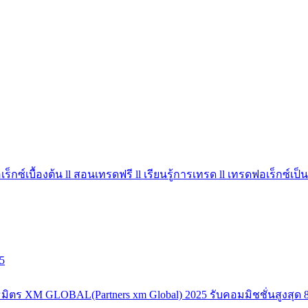
ร็กซ์เบื้องต้น ll สอนเทรดฟรี ll เรียนรู้การเทรด ll เทรดฟอเร็กซ์เป็น
5
มิตร XM GLOBAL(Partners xm Global) 2025 รับคอมมิชชั่นสูงสุด 8