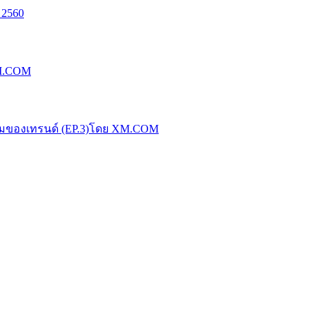
 2560
XM.COM
น้มของเทรนด์ (EP.3)โดย XM.COM