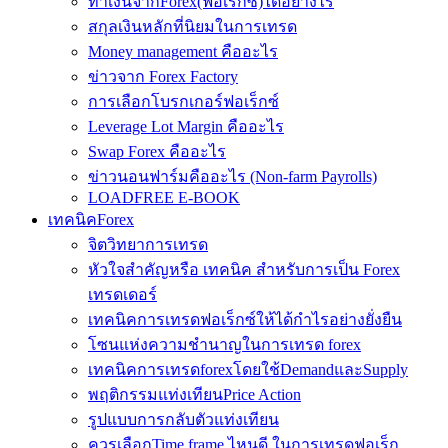
ทำเงินจากForex(ฟอเร็กซ์)ได้อย่างไร
สกุลเงินหลักที่นิยมในการเทรด
Money management คืออะไร
ข่าวจาก Forex Factory
การเลือกโบรกเกอร์ฟอเร็กซ์
Leverage Lot Margin คืออะไร
Swap Forex คืออะไร
ข่าวนอนฟาร์มคืออะไร (Non-farm Payrolls)
LOADFREE E-BOOK
เทคนิคForex
จิตวิทยาการเทรด
หัวใจสำคัญหรือ เทคนิค สำหรับการเป็น Forex
เทรดเดอร์
เทคนิคการเทรดฟอเร็กซ์ให้ได้กำไรอย่างยั่งยืน
โซนแห่งความชำนาญในการเทรด forex
เทคนิคการเทรดforexโดยใช้DemandและSupply
พฤติกรรมแท่งเทียนPrice Action
รูปแบบการกลับตัวแท่งเทียน
ควรเลือกTime frame ไหนดี ในการเทรดฟอเร็ก