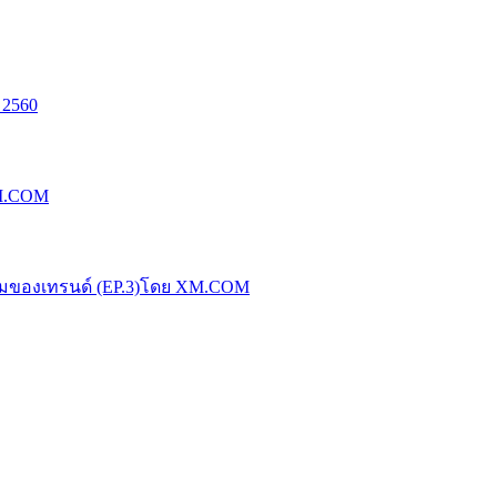
 2560
XM.COM
น้มของเทรนด์ (EP.3)โดย XM.COM