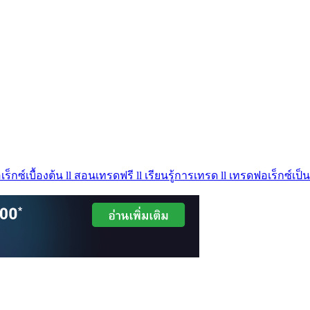
ร็กซ์เบื้องต้น ll สอนเทรดฟรี ll เรียนรู้การเทรด ll เทรดฟอเร็กซ์เป็น