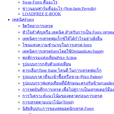
Swap Forex คืออะไร
ข่าวนอนฟาร์มคืออะไร (Non-farm Payrolls)
LOADFREE E-BOOK
เทคนิคForex
จิตวิทยาการเทรด
หัวใจสำคัญหรือ เทคนิค สำหรับการเป็น Forex เทรดเ
เทคนิคการเทรดฟอเร็กซ์ให้ได้กำไรอย่างยั่งยืน
โซนแห่งความชำนาญในการเทรด forex
เทคนิคการเทรดforexโดยใช้DemandและSupply
พฤติกรรมแท่งเทียนPrice Action
รูปแบบการกลับตัวแท่งเทียน
ควรเลือกTime frame ไหนดี ในการเทรดฟอเร็ก
รูปแบบราคาที่จะเข้าซื้อหรือขาย (Price Pattern)
รูปแบบกราฟแท่งเทียนที่มีลักษณะตรงกันข้าม(candlesic
การจดบันทึกการเทรด เพื่อไปสู่การเป็นเทรดเดอร์มือ
การวิเคราะห์แนวโน้มของตลาดก่อนการเทรด
การเทรดตามแนวโน้ม(Trend)
นิสัยสิบประการของสุดยอดนักเทรด Forex