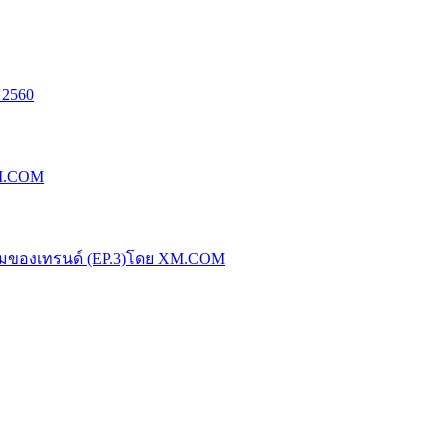
 2560
XM.COM
น้มของเทรนด์ (EP.3)โดย XM.COM