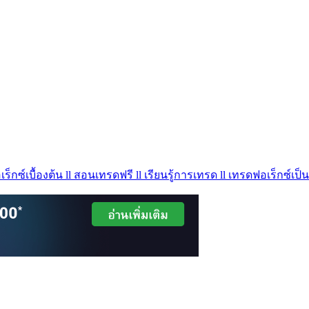
ร็กซ์เบื้องต้น ll สอนเทรดฟรี ll เรียนรู้การเทรด ll เทรดฟอเร็กซ์เป็น