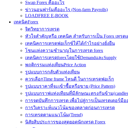
Swap Forex คืออะไร
ข่าวนอนฟาร์มคืออะไร (Non-farm Payrolls)
LOADFREE E-BOOK
เทคนิคForex
จิตวิทยาการเทรด
หัวใจสำคัญหรือ เทคนิค สำหรับการเป็น Forex เทรดเ
เทคนิคการเทรดฟอเร็กซ์ให้ได้กำไรอย่างยั่งยืน
โซนแห่งความชำนาญในการเทรด forex
เทคนิคการเทรดforexโดยใช้DemandและSupply
พฤติกรรมแท่งเทียนPrice Action
รูปแบบการกลับตัวแท่งเทียน
ควรเลือกTime frame ไหนดี ในการเทรดฟอเร็ก
รูปแบบราคาที่จะเข้าซื้อหรือขาย (Price Pattern)
รูปแบบกราฟแท่งเทียนที่มีลักษณะตรงกันข้าม(candlesic
การจดบันทึกการเทรด เพื่อไปสู่การเป็นเทรดเดอร์มือ
การวิเคราะห์แนวโน้มของตลาดก่อนการเทรด
การเทรดตามแนวโน้ม(Trend)
นิสัยสิบประการของสุดยอดนักเทรด Forex