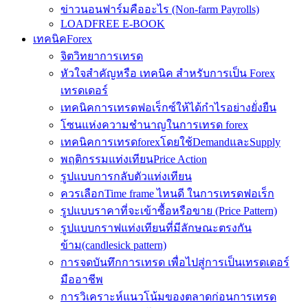
ข่าวนอนฟาร์มคืออะไร (Non-farm Payrolls)
LOADFREE E-BOOK
เทคนิคForex
จิตวิทยาการเทรด
หัวใจสำคัญหรือ เทคนิค สำหรับการเป็น Forex
เทรดเดอร์
เทคนิคการเทรดฟอเร็กซ์ให้ได้กำไรอย่างยั่งยืน
โซนแห่งความชำนาญในการเทรด forex
เทคนิคการเทรดforexโดยใช้DemandและSupply
พฤติกรรมแท่งเทียนPrice Action
รูปแบบการกลับตัวแท่งเทียน
ควรเลือกTime frame ไหนดี ในการเทรดฟอเร็ก
รูปแบบราคาที่จะเข้าซื้อหรือขาย (Price Pattern)
รูปแบบกราฟแท่งเทียนที่มีลักษณะตรงกัน
ข้าม(candlesick pattern)
การจดบันทึกการเทรด เพื่อไปสู่การเป็นเทรดเดอร์
มืออาชีพ
การวิเคราะห์แนวโน้มของตลาดก่อนการเทรด