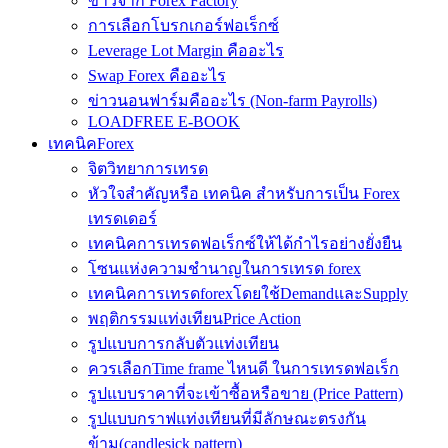
ข่าวจาก Forex Factory
การเลือกโบรกเกอร์ฟอเร็กซ์
Leverage Lot Margin คืออะไร
Swap Forex คืออะไร
ข่าวนอนฟาร์มคืออะไร (Non-farm Payrolls)
LOADFREE E-BOOK
เทคนิคForex
จิตวิทยาการเทรด
หัวใจสำคัญหรือ เทคนิค สำหรับการเป็น Forex
เทรดเดอร์
เทคนิคการเทรดฟอเร็กซ์ให้ได้กำไรอย่างยั่งยืน
โซนแห่งความชำนาญในการเทรด forex
เทคนิคการเทรดforexโดยใช้DemandและSupply
พฤติกรรมแท่งเทียนPrice Action
รูปแบบการกลับตัวแท่งเทียน
ควรเลือกTime frame ไหนดี ในการเทรดฟอเร็ก
รูปแบบราคาที่จะเข้าซื้อหรือขาย (Price Pattern)
รูปแบบกราฟแท่งเทียนที่มีลักษณะตรงกัน
ข้าม(candlesick pattern)