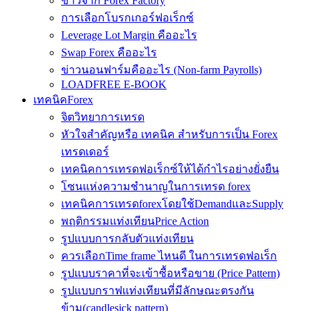
ข่าวจาก Forex Factory
การเลือกโบรกเกอร์ฟอเร็กซ์
Leverage Lot Margin คืออะไร
Swap Forex คืออะไร
ข่าวนอนฟาร์มคืออะไร (Non-farm Payrolls)
LOADFREE E-BOOK
เทคนิคForex
จิตวิทยาการเทรด
หัวใจสำคัญหรือ เทคนิค สำหรับการเป็น Forex
เทรดเดอร์
เทคนิคการเทรดฟอเร็กซ์ให้ได้กำไรอย่างยั่งยืน
โซนแห่งความชำนาญในการเทรด forex
เทคนิคการเทรดforexโดยใช้DemandและSupply
พฤติกรรมแท่งเทียนPrice Action
รูปแบบการกลับตัวแท่งเทียน
ควรเลือกTime frame ไหนดี ในการเทรดฟอเร็ก
รูปแบบราคาที่จะเข้าซื้อหรือขาย (Price Pattern)
รูปแบบกราฟแท่งเทียนที่มีลักษณะตรงกัน
ข้าม(candlesick pattern)