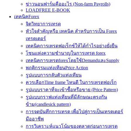
ข่าวนอนฟาร์มคืออะไร (Non-farm Payrolls)
LOADFREE E-BOOK
เทคนิคForex
จิตวิทยาการเทรด
หัวใจสำคัญหรือ เทคนิค สำหรับการเป็น Forex
เทรดเดอร์
เทคนิคการเทรดฟอเร็กซ์ให้ได้กำไรอย่างยั่งยืน
โซนแห่งความชำนาญในการเทรด forex
เทคนิคการเทรดforexโดยใช้DemandและSupply
พฤติกรรมแท่งเทียนPrice Action
รูปแบบการกลับตัวแท่งเทียน
ควรเลือกTime frame ไหนดี ในการเทรดฟอเร็ก
รูปแบบราคาที่จะเข้าซื้อหรือขาย (Price Pattern)
รูปแบบกราฟแท่งเทียนที่มีลักษณะตรงกัน
ข้าม(candlesick pattern)
การจดบันทึกการเทรด เพื่อไปสู่การเป็นเทรดเดอร์
มืออาชีพ
การวิเคราะห์แนวโน้มของตลาดก่อนการเทรด