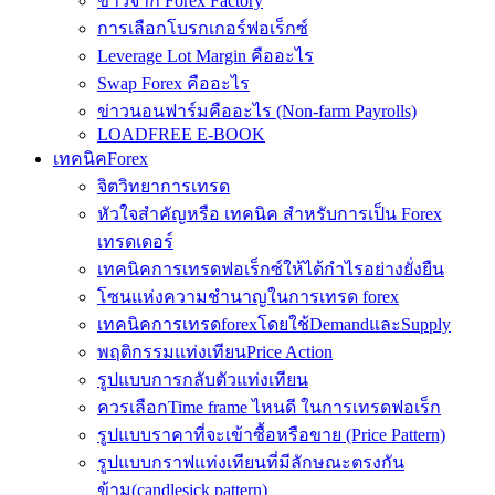
ข่าวจาก Forex Factory
การเลือกโบรกเกอร์ฟอเร็กซ์
Leverage Lot Margin คืออะไร
Swap Forex คืออะไร
ข่าวนอนฟาร์มคืออะไร (Non-farm Payrolls)
LOADFREE E-BOOK
เทคนิคForex
จิตวิทยาการเทรด
หัวใจสำคัญหรือ เทคนิค สำหรับการเป็น Forex
เทรดเดอร์
เทคนิคการเทรดฟอเร็กซ์ให้ได้กำไรอย่างยั่งยืน
โซนแห่งความชำนาญในการเทรด forex
เทคนิคการเทรดforexโดยใช้DemandและSupply
พฤติกรรมแท่งเทียนPrice Action
รูปแบบการกลับตัวแท่งเทียน
ควรเลือกTime frame ไหนดี ในการเทรดฟอเร็ก
รูปแบบราคาที่จะเข้าซื้อหรือขาย (Price Pattern)
รูปแบบกราฟแท่งเทียนที่มีลักษณะตรงกัน
ข้าม(candlesick pattern)