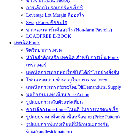
ข่าวจาก Forex Factory
การเลือกโบรกเกอร์ฟอเร็กซ์
Leverage Lot Margin คืออะไร
Swap Forex คืออะไร
ข่าวนอนฟาร์มคืออะไร (Non-farm Payrolls)
LOADFREE E-BOOK
เทคนิคForex
จิตวิทยาการเทรด
หัวใจสำคัญหรือ เทคนิค สำหรับการเป็น Forex
เทรดเดอร์
เทคนิคการเทรดฟอเร็กซ์ให้ได้กำไรอย่างยั่งยืน
โซนแห่งความชำนาญในการเทรด forex
เทคนิคการเทรดforexโดยใช้DemandและSupply
พฤติกรรมแท่งเทียนPrice Action
รูปแบบการกลับตัวแท่งเทียน
ควรเลือกTime frame ไหนดี ในการเทรดฟอเร็ก
รูปแบบราคาที่จะเข้าซื้อหรือขาย (Price Pattern)
รูปแบบกราฟแท่งเทียนที่มีลักษณะตรงกัน
ข้าม(candlesick pattern)