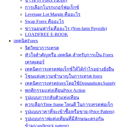
ข่าวจาก Forex Factory
การเลือกโบรกเกอร์ฟอเร็กซ์
Leverage Lot Margin คืออะไร
Swap Forex คืออะไร
ข่าวนอนฟาร์มคืออะไร (Non-farm Payrolls)
LOADFREE E-BOOK
เทคนิคForex
จิตวิทยาการเทรด
หัวใจสำคัญหรือ เทคนิค สำหรับการเป็น Forex
เทรดเดอร์
เทคนิคการเทรดฟอเร็กซ์ให้ได้กำไรอย่างยั่งยืน
โซนแห่งความชำนาญในการเทรด forex
เทคนิคการเทรดforexโดยใช้DemandและSupply
พฤติกรรมแท่งเทียนPrice Action
รูปแบบการกลับตัวแท่งเทียน
ควรเลือกTime frame ไหนดี ในการเทรดฟอเร็ก
รูปแบบราคาที่จะเข้าซื้อหรือขาย (Price Pattern)
รูปแบบกราฟแท่งเทียนที่มีลักษณะตรงกัน
ข้าม(candlesick pattern)