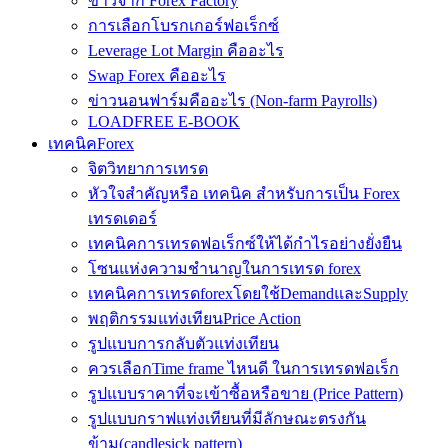
ข่าวจาก Forex Factory
การเลือกโบรกเกอร์ฟอเร็กซ์
Leverage Lot Margin คืออะไร
Swap Forex คืออะไร
ข่าวนอนฟาร์มคืออะไร (Non-farm Payrolls)
LOADFREE E-BOOK
เทคนิคForex
จิตวิทยาการเทรด
หัวใจสำคัญหรือ เทคนิค สำหรับการเป็น Forex
เทรดเดอร์
เทคนิคการเทรดฟอเร็กซ์ให้ได้กำไรอย่างยั่งยืน
โซนแห่งความชำนาญในการเทรด forex
เทคนิคการเทรดforexโดยใช้DemandและSupply
พฤติกรรมแท่งเทียนPrice Action
รูปแบบการกลับตัวแท่งเทียน
ควรเลือกTime frame ไหนดี ในการเทรดฟอเร็ก
รูปแบบราคาที่จะเข้าซื้อหรือขาย (Price Pattern)
รูปแบบกราฟแท่งเทียนที่มีลักษณะตรงกัน
ข้าม(candlesick pattern)