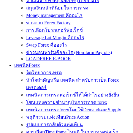
ทำเงินจากForex(ฟอเร็กซ์)ได้อย่างไร
สกุลเงินหลักที่นิยมในการเทรด
Money management คืออะไร
ข่าวจาก Forex Factory
การเลือกโบรกเกอร์ฟอเร็กซ์
Leverage Lot Margin คืออะไร
Swap Forex คืออะไร
ข่าวนอนฟาร์มคืออะไร (Non-farm Payrolls)
LOADFREE E-BOOK
เทคนิคForex
จิตวิทยาการเทรด
หัวใจสำคัญหรือ เทคนิค สำหรับการเป็น Forex
เทรดเดอร์
เทคนิคการเทรดฟอเร็กซ์ให้ได้กำไรอย่างยั่งยืน
โซนแห่งความชำนาญในการเทรด forex
เทคนิคการเทรดforexโดยใช้DemandและSupply
พฤติกรรมแท่งเทียนPrice Action
รูปแบบการกลับตัวแท่งเทียน
ควรเลือกTime frame ไหนดี ในการเทรดฟอเร็ก