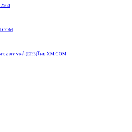
 2560
XM.COM
น้มของเทรนด์ (EP.3)โดย XM.COM