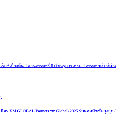
ร็กซ์เบื้องต้น ll สอนเทรดฟรี ll เรียนรู้การเทรด ll เทรดฟอเร็กซ์เป็น
5
มิตร XM GLOBAL(Partners xm Global) 2025 รับคอมมิชชั่นสูงสุด 8