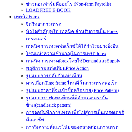
ข่าวนอนฟาร์มคืออะไร (Non-farm Payrolls)
LOADFREE E-BOOK
เทคนิคForex
จิตวิทยาการเทรด
หัวใจสำคัญหรือ เทคนิค สำหรับการเป็น Forex
เทรดเดอร์
เทคนิคการเทรดฟอเร็กซ์ให้ได้กำไรอย่างยั่งยืน
โซนแห่งความชำนาญในการเทรด forex
เทคนิคการเทรดforexโดยใช้DemandและSupply
พฤติกรรมแท่งเทียนPrice Action
รูปแบบการกลับตัวแท่งเทียน
ควรเลือกTime frame ไหนดี ในการเทรดฟอเร็ก
รูปแบบราคาที่จะเข้าซื้อหรือขาย (Price Pattern)
รูปแบบกราฟแท่งเทียนที่มีลักษณะตรงกัน
ข้าม(candlesick pattern)
การจดบันทึกการเทรด เพื่อไปสู่การเป็นเทรดเดอร์
มืออาชีพ
การวิเคราะห์แนวโน้มของตลาดก่อนการเทรด