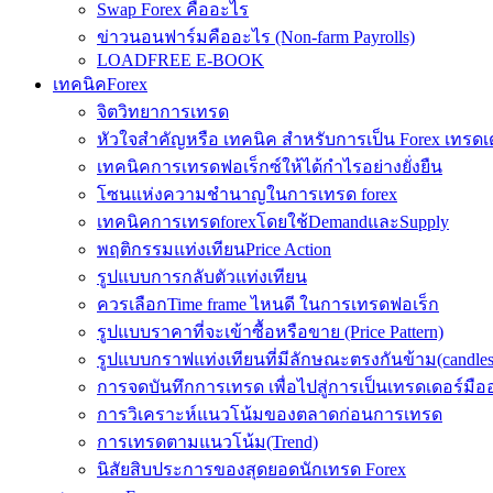
Swap Forex คืออะไร
ข่าวนอนฟาร์มคืออะไร (Non-farm Payrolls)
LOADFREE E-BOOK
เทคนิคForex
จิตวิทยาการเทรด
หัวใจสำคัญหรือ เทคนิค สำหรับการเป็น Forex เทรดเ
เทคนิคการเทรดฟอเร็กซ์ให้ได้กำไรอย่างยั่งยืน
โซนแห่งความชำนาญในการเทรด forex
เทคนิคการเทรดforexโดยใช้DemandและSupply
พฤติกรรมแท่งเทียนPrice Action
รูปแบบการกลับตัวแท่งเทียน
ควรเลือกTime frame ไหนดี ในการเทรดฟอเร็ก
รูปแบบราคาที่จะเข้าซื้อหรือขาย (Price Pattern)
รูปแบบกราฟแท่งเทียนที่มีลักษณะตรงกันข้าม(candlesic
การจดบันทึกการเทรด เพื่อไปสู่การเป็นเทรดเดอร์มือ
การวิเคราะห์แนวโน้มของตลาดก่อนการเทรด
การเทรดตามแนวโน้ม(Trend)
นิสัยสิบประการของสุดยอดนักเทรด Forex