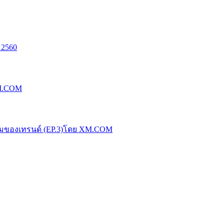
 2560
XM.COM
น้มของเทรนด์ (EP.3)โดย XM.COM