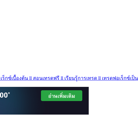
ร็กซ์เบื้องต้น ll สอนเทรดฟรี ll เรียนรู้การเทรด ll เทรดฟอเร็กซ์เป็น