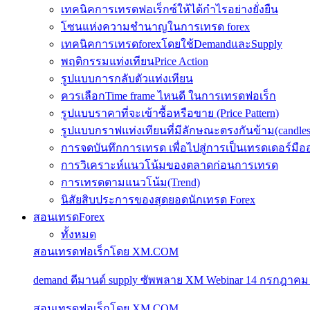
เทคนิคการเทรดฟอเร็กซ์ให้ได้กำไรอย่างยั่งยืน
โซนแห่งความชำนาญในการเทรด forex
เทคนิคการเทรดforexโดยใช้DemandและSupply
พฤติกรรมแท่งเทียนPrice Action
รูปแบบการกลับตัวแท่งเทียน
ควรเลือกTime frame ไหนดี ในการเทรดฟอเร็ก
รูปแบบราคาที่จะเข้าซื้อหรือขาย (Price Pattern)
รูปแบบกราฟแท่งเทียนที่มีลักษณะตรงกันข้าม(candlesic
การจดบันทึกการเทรด เพื่อไปสู่การเป็นเทรดเดอร์มือ
การวิเคราะห์แนวโน้มของตลาดก่อนการเทรด
การเทรดตามแนวโน้ม(Trend)
นิสัยสิบประการของสุดยอดนักเทรด Forex
สอนเทรดForex
ทั้งหมด
สอนเทรดฟอเร็กโดย XM.COM
demand ดีมานด์ supply ซัพพลาย XM Webinar 14 กรกฎาคม
สอนเทรดฟอเร็กโดย XM.COM