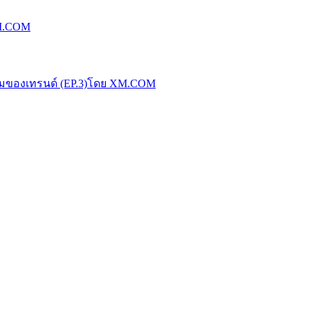
XM.COM
น้มของเทรนด์ (EP.3)โดย XM.COM