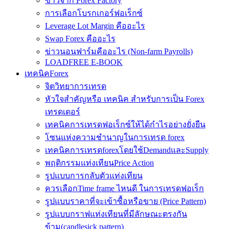
ข่าวจาก Forex Factory
การเลือกโบรกเกอร์ฟอเร็กซ์
Leverage Lot Margin คืออะไร
Swap Forex คืออะไร
ข่าวนอนฟาร์มคืออะไร (Non-farm Payrolls)
LOADFREE E-BOOK
เทคนิคForex
จิตวิทยาการเทรด
หัวใจสำคัญหรือ เทคนิค สำหรับการเป็น Forex
เทรดเดอร์
เทคนิคการเทรดฟอเร็กซ์ให้ได้กำไรอย่างยั่งยืน
โซนแห่งความชำนาญในการเทรด forex
เทคนิคการเทรดforexโดยใช้DemandและSupply
พฤติกรรมแท่งเทียนPrice Action
รูปแบบการกลับตัวแท่งเทียน
ควรเลือกTime frame ไหนดี ในการเทรดฟอเร็ก
รูปแบบราคาที่จะเข้าซื้อหรือขาย (Price Pattern)
รูปแบบกราฟแท่งเทียนที่มีลักษณะตรงกัน
ข้าม(candlesick pattern)