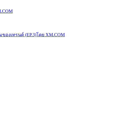
XM.COM
น้มของเทรนด์ (EP.3)โดย XM.COM