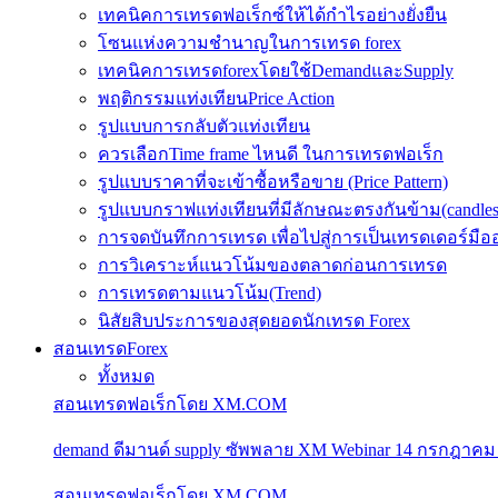
เทคนิคการเทรดฟอเร็กซ์ให้ได้กำไรอย่างยั่งยืน
โซนแห่งความชำนาญในการเทรด forex
เทคนิคการเทรดforexโดยใช้DemandและSupply
พฤติกรรมแท่งเทียนPrice Action
รูปแบบการกลับตัวแท่งเทียน
ควรเลือกTime frame ไหนดี ในการเทรดฟอเร็ก
รูปแบบราคาที่จะเข้าซื้อหรือขาย (Price Pattern)
รูปแบบกราฟแท่งเทียนที่มีลักษณะตรงกันข้าม(candlesic
การจดบันทึกการเทรด เพื่อไปสู่การเป็นเทรดเดอร์มือ
การวิเคราะห์แนวโน้มของตลาดก่อนการเทรด
การเทรดตามแนวโน้ม(Trend)
นิสัยสิบประการของสุดยอดนักเทรด Forex
สอนเทรดForex
ทั้งหมด
สอนเทรดฟอเร็กโดย XM.COM
demand ดีมานด์ supply ซัพพลาย XM Webinar 14 กรกฎาคม
สอนเทรดฟอเร็กโดย XM.COM