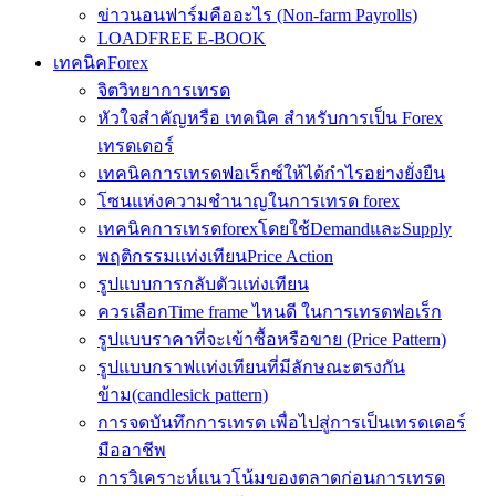
ข่าวนอนฟาร์มคืออะไร (Non-farm Payrolls)
LOADFREE E-BOOK
เทคนิคForex
จิตวิทยาการเทรด
หัวใจสำคัญหรือ เทคนิค สำหรับการเป็น Forex
เทรดเดอร์
เทคนิคการเทรดฟอเร็กซ์ให้ได้กำไรอย่างยั่งยืน
โซนแห่งความชำนาญในการเทรด forex
เทคนิคการเทรดforexโดยใช้DemandและSupply
พฤติกรรมแท่งเทียนPrice Action
รูปแบบการกลับตัวแท่งเทียน
ควรเลือกTime frame ไหนดี ในการเทรดฟอเร็ก
รูปแบบราคาที่จะเข้าซื้อหรือขาย (Price Pattern)
รูปแบบกราฟแท่งเทียนที่มีลักษณะตรงกัน
ข้าม(candlesick pattern)
การจดบันทึกการเทรด เพื่อไปสู่การเป็นเทรดเดอร์
มืออาชีพ
การวิเคราะห์แนวโน้มของตลาดก่อนการเทรด