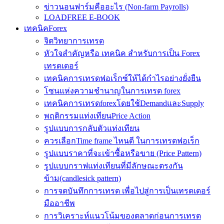
ข่าวนอนฟาร์มคืออะไร (Non-farm Payrolls)
LOADFREE E-BOOK
เทคนิคForex
จิตวิทยาการเทรด
หัวใจสำคัญหรือ เทคนิค สำหรับการเป็น Forex
เทรดเดอร์
เทคนิคการเทรดฟอเร็กซ์ให้ได้กำไรอย่างยั่งยืน
โซนแห่งความชำนาญในการเทรด forex
เทคนิคการเทรดforexโดยใช้DemandและSupply
พฤติกรรมแท่งเทียนPrice Action
รูปแบบการกลับตัวแท่งเทียน
ควรเลือกTime frame ไหนดี ในการเทรดฟอเร็ก
รูปแบบราคาที่จะเข้าซื้อหรือขาย (Price Pattern)
รูปแบบกราฟแท่งเทียนที่มีลักษณะตรงกัน
ข้าม(candlesick pattern)
การจดบันทึกการเทรด เพื่อไปสู่การเป็นเทรดเดอร์
มืออาชีพ
การวิเคราะห์แนวโน้มของตลาดก่อนการเทรด