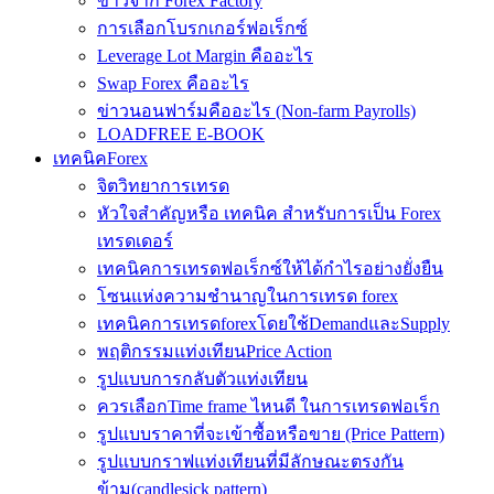
ข่าวจาก Forex Factory
การเลือกโบรกเกอร์ฟอเร็กซ์
Leverage Lot Margin คืออะไร
Swap Forex คืออะไร
ข่าวนอนฟาร์มคืออะไร (Non-farm Payrolls)
LOADFREE E-BOOK
เทคนิคForex
จิตวิทยาการเทรด
หัวใจสำคัญหรือ เทคนิค สำหรับการเป็น Forex
เทรดเดอร์
เทคนิคการเทรดฟอเร็กซ์ให้ได้กำไรอย่างยั่งยืน
โซนแห่งความชำนาญในการเทรด forex
เทคนิคการเทรดforexโดยใช้DemandและSupply
พฤติกรรมแท่งเทียนPrice Action
รูปแบบการกลับตัวแท่งเทียน
ควรเลือกTime frame ไหนดี ในการเทรดฟอเร็ก
รูปแบบราคาที่จะเข้าซื้อหรือขาย (Price Pattern)
รูปแบบกราฟแท่งเทียนที่มีลักษณะตรงกัน
ข้าม(candlesick pattern)