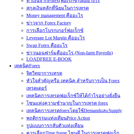
ทำเงินจากForex(ฟอเร็กซ์)ได้อย่างไร
สกุลเงินหลักที่นิยมในการเทรด
Money management คืออะไร
ข่าวจาก Forex Factory
การเลือกโบรกเกอร์ฟอเร็กซ์
Leverage Lot Margin คืออะไร
Swap Forex คืออะไร
ข่าวนอนฟาร์มคืออะไร (Non-farm Payrolls)
LOADFREE E-BOOK
เทคนิคForex
จิตวิทยาการเทรด
หัวใจสำคัญหรือ เทคนิค สำหรับการเป็น Forex
เทรดเดอร์
เทคนิคการเทรดฟอเร็กซ์ให้ได้กำไรอย่างยั่งยืน
โซนแห่งความชำนาญในการเทรด forex
เทคนิคการเทรดforexโดยใช้DemandและSupply
พฤติกรรมแท่งเทียนPrice Action
รูปแบบการกลับตัวแท่งเทียน
ควรเลือกTime frame ไหนดี ในการเทรดฟอเร็ก