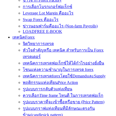
ข่าวจาก Forex Factory
การเลือกโบรกเกอร์ฟอเร็กซ์
Leverage Lot Margin คืออะไร
Swap Forex คืออะไร
ข่าวนอนฟาร์มคืออะไร (Non-farm Payrolls)
LOADFREE E-BOOK
เทคนิคForex
จิตวิทยาการเทรด
หัวใจสำคัญหรือ เทคนิค สำหรับการเป็น Forex
เทรดเดอร์
เทคนิคการเทรดฟอเร็กซ์ให้ได้กำไรอย่างยั่งยืน
โซนแห่งความชำนาญในการเทรด forex
เทคนิคการเทรดforexโดยใช้DemandและSupply
พฤติกรรมแท่งเทียนPrice Action
รูปแบบการกลับตัวแท่งเทียน
ควรเลือกTime frame ไหนดี ในการเทรดฟอเร็ก
รูปแบบราคาที่จะเข้าซื้อหรือขาย (Price Pattern)
รูปแบบกราฟแท่งเทียนที่มีลักษณะตรงกัน
ข้าม(candlesick pattern)