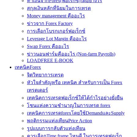
ทำเงินจากForex(ฟอเร็กซ์)ได้อย่างไร
สกุลเงินหลักที่นิยมในการเทรด
Money management คืออะไร
ข่าวจาก Forex Factory
การเลือกโบรกเกอร์ฟอเร็กซ์
Leverage Lot Margin คืออะไร
Swap Forex คืออะไร
ข่าวนอนฟาร์มคืออะไร (Non-farm Payrolls)
LOADFREE E-BOOK
เทคนิคForex
จิตวิทยาการเทรด
หัวใจสำคัญหรือ เทคนิค สำหรับการเป็น Forex
เทรดเดอร์
เทคนิคการเทรดฟอเร็กซ์ให้ได้กำไรอย่างยั่งยืน
โซนแห่งความชำนาญในการเทรด forex
เทคนิคการเทรดforexโดยใช้DemandและSupply
พฤติกรรมแท่งเทียนPrice Action
รูปแบบการกลับตัวแท่งเทียน
ควรเลือกTime frame ไหนดี ในการเทรดฟอเร็ก