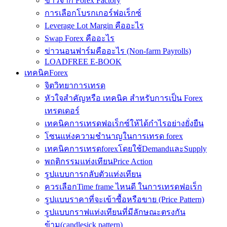
ข่าวจาก Forex Factory
การเลือกโบรกเกอร์ฟอเร็กซ์
Leverage Lot Margin คืออะไร
Swap Forex คืออะไร
ข่าวนอนฟาร์มคืออะไร (Non-farm Payrolls)
LOADFREE E-BOOK
เทคนิคForex
จิตวิทยาการเทรด
หัวใจสำคัญหรือ เทคนิค สำหรับการเป็น Forex
เทรดเดอร์
เทคนิคการเทรดฟอเร็กซ์ให้ได้กำไรอย่างยั่งยืน
โซนแห่งความชำนาญในการเทรด forex
เทคนิคการเทรดforexโดยใช้DemandและSupply
พฤติกรรมแท่งเทียนPrice Action
รูปแบบการกลับตัวแท่งเทียน
ควรเลือกTime frame ไหนดี ในการเทรดฟอเร็ก
รูปแบบราคาที่จะเข้าซื้อหรือขาย (Price Pattern)
รูปแบบกราฟแท่งเทียนที่มีลักษณะตรงกัน
ข้าม(candlesick pattern)