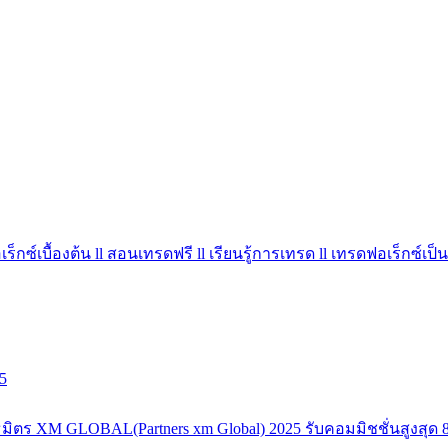
ร็กซ์เบื้องต้น ll สอนเทรดฟรี ll เรียนรู้การเทรด ll เทรดฟอเร็กซ์เป็น
5
มิตร XM GLOBAL(Partners xm Global) 2025 รับคอมมิชชั่นสูงสุด 8