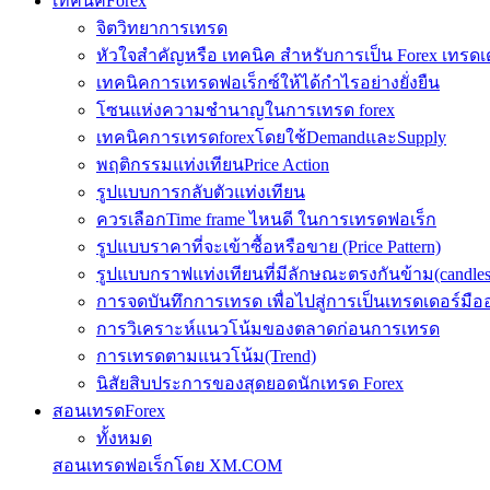
เทคนิคForex
จิตวิทยาการเทรด
หัวใจสำคัญหรือ เทคนิค สำหรับการเป็น Forex เทรดเ
เทคนิคการเทรดฟอเร็กซ์ให้ได้กำไรอย่างยั่งยืน
โซนแห่งความชำนาญในการเทรด forex
เทคนิคการเทรดforexโดยใช้DemandและSupply
พฤติกรรมแท่งเทียนPrice Action
รูปแบบการกลับตัวแท่งเทียน
ควรเลือกTime frame ไหนดี ในการเทรดฟอเร็ก
รูปแบบราคาที่จะเข้าซื้อหรือขาย (Price Pattern)
รูปแบบกราฟแท่งเทียนที่มีลักษณะตรงกันข้าม(candlesic
การจดบันทึกการเทรด เพื่อไปสู่การเป็นเทรดเดอร์มือ
การวิเคราะห์แนวโน้มของตลาดก่อนการเทรด
การเทรดตามแนวโน้ม(Trend)
นิสัยสิบประการของสุดยอดนักเทรด Forex
สอนเทรดForex
ทั้งหมด
สอนเทรดฟอเร็กโดย XM.COM