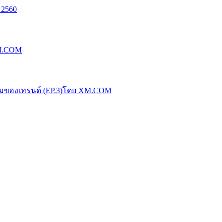
 2560
XM.COM
น้มของเทรนด์ (EP.3)โดย XM.COM