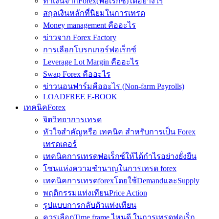
ทำเงินจากForex(ฟอเร็กซ์)ได้อย่างไร
สกุลเงินหลักที่นิยมในการเทรด
Money management คืออะไร
ข่าวจาก Forex Factory
การเลือกโบรกเกอร์ฟอเร็กซ์
Leverage Lot Margin คืออะไร
Swap Forex คืออะไร
ข่าวนอนฟาร์มคืออะไร (Non-farm Payrolls)
LOADFREE E-BOOK
เทคนิคForex
จิตวิทยาการเทรด
หัวใจสำคัญหรือ เทคนิค สำหรับการเป็น Forex
เทรดเดอร์
เทคนิคการเทรดฟอเร็กซ์ให้ได้กำไรอย่างยั่งยืน
โซนแห่งความชำนาญในการเทรด forex
เทคนิคการเทรดforexโดยใช้DemandและSupply
พฤติกรรมแท่งเทียนPrice Action
รูปแบบการกลับตัวแท่งเทียน
ควรเลือกTime frame ไหนดี ในการเทรดฟอเร็ก