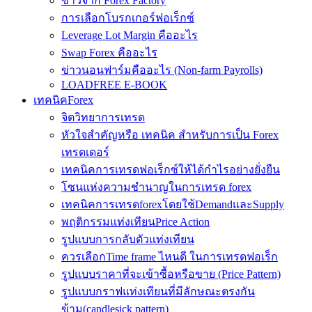
ข่าวจาก Forex Factory
การเลือกโบรกเกอร์ฟอเร็กซ์
Leverage Lot Margin คืออะไร
Swap Forex คืออะไร
ข่าวนอนฟาร์มคืออะไร (Non-farm Payrolls)
LOADFREE E-BOOK
เทคนิคForex
จิตวิทยาการเทรด
หัวใจสำคัญหรือ เทคนิค สำหรับการเป็น Forex
เทรดเดอร์
เทคนิคการเทรดฟอเร็กซ์ให้ได้กำไรอย่างยั่งยืน
โซนแห่งความชำนาญในการเทรด forex
เทคนิคการเทรดforexโดยใช้DemandและSupply
พฤติกรรมแท่งเทียนPrice Action
รูปแบบการกลับตัวแท่งเทียน
ควรเลือกTime frame ไหนดี ในการเทรดฟอเร็ก
รูปแบบราคาที่จะเข้าซื้อหรือขาย (Price Pattern)
รูปแบบกราฟแท่งเทียนที่มีลักษณะตรงกัน
ข้าม(candlesick pattern)