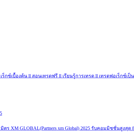
ร็กซ์เบื้องต้น ll สอนเทรดฟรี ll เรียนรู้การเทรด ll เทรดฟอเร็กซ์เป็น
5
มิตร XM GLOBAL(Partners xm Global) 2025 รับคอมมิชชั่นสูงสุด 8