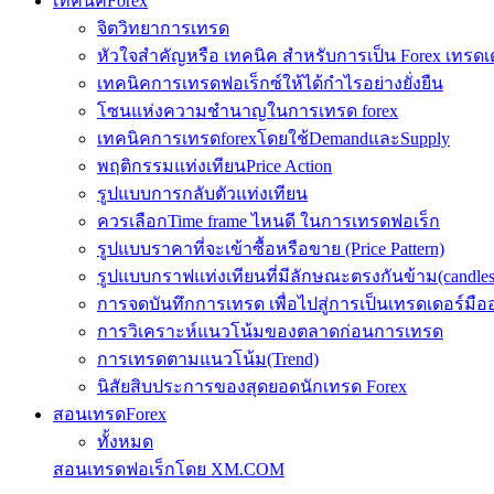
เทคนิคForex
จิตวิทยาการเทรด
หัวใจสำคัญหรือ เทคนิค สำหรับการเป็น Forex เทรดเ
เทคนิคการเทรดฟอเร็กซ์ให้ได้กำไรอย่างยั่งยืน
โซนแห่งความชำนาญในการเทรด forex
เทคนิคการเทรดforexโดยใช้DemandและSupply
พฤติกรรมแท่งเทียนPrice Action
รูปแบบการกลับตัวแท่งเทียน
ควรเลือกTime frame ไหนดี ในการเทรดฟอเร็ก
รูปแบบราคาที่จะเข้าซื้อหรือขาย (Price Pattern)
รูปแบบกราฟแท่งเทียนที่มีลักษณะตรงกันข้าม(candlesic
การจดบันทึกการเทรด เพื่อไปสู่การเป็นเทรดเดอร์มือ
การวิเคราะห์แนวโน้มของตลาดก่อนการเทรด
การเทรดตามแนวโน้ม(Trend)
นิสัยสิบประการของสุดยอดนักเทรด Forex
สอนเทรดForex
ทั้งหมด
สอนเทรดฟอเร็กโดย XM.COM