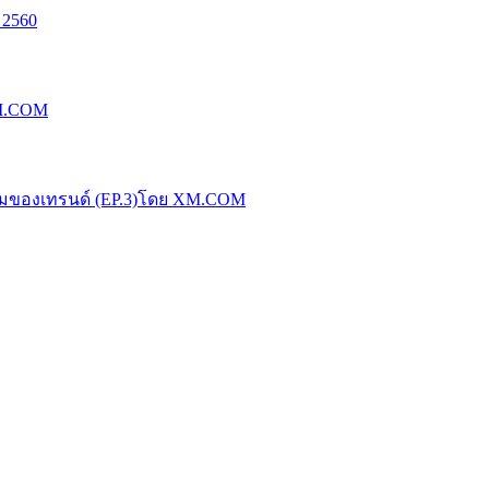
 2560
XM.COM
น้มของเทรนด์ (EP.3)โดย XM.COM