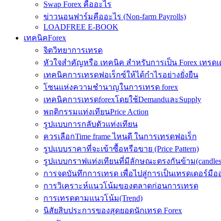
Swap Forex คืออะไร
ข่าวนอนฟาร์มคืออะไร (Non-farm Payrolls)
LOADFREE E-BOOK
เทคนิคForex
จิตวิทยาการเทรด
หัวใจสำคัญหรือ เทคนิค สำหรับการเป็น Forex เทรดเ
เทคนิคการเทรดฟอเร็กซ์ให้ได้กำไรอย่างยั่งยืน
โซนแห่งความชำนาญในการเทรด forex
เทคนิคการเทรดforexโดยใช้DemandและSupply
พฤติกรรมแท่งเทียนPrice Action
รูปแบบการกลับตัวแท่งเทียน
ควรเลือกTime frame ไหนดี ในการเทรดฟอเร็ก
รูปแบบราคาที่จะเข้าซื้อหรือขาย (Price Pattern)
รูปแบบกราฟแท่งเทียนที่มีลักษณะตรงกันข้าม(candlesic
การจดบันทึกการเทรด เพื่อไปสู่การเป็นเทรดเดอร์มือ
การวิเคราะห์แนวโน้มของตลาดก่อนการเทรด
การเทรดตามแนวโน้ม(Trend)
นิสัยสิบประการของสุดยอดนักเทรด Forex