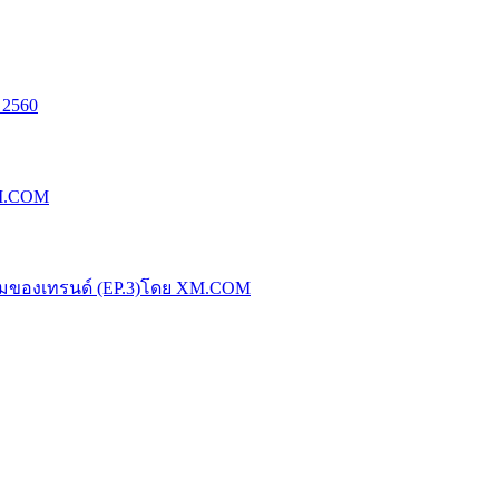
 2560
XM.COM
น้มของเทรนด์ (EP.3)โดย XM.COM