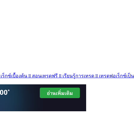
ร็กซ์เบื้องต้น ll สอนเทรดฟรี ll เรียนรู้การเทรด ll เทรดฟอเร็กซ์เป็น