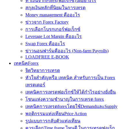
ทำเงินจากForex(ฟอเร็กซ์)ได้อย่างไร
สกุลเงินหลักที่นิยมในการเทรด
Money management คืออะไร
ข่าวจาก Forex Factory
การเลือกโบรกเกอร์ฟอเร็กซ์
Leverage Lot Margin คืออะไร
Swap Forex คืออะไร
ข่าวนอนฟาร์มคืออะไร (Non-farm Payrolls)
LOADFREE E-BOOK
เทคนิคForex
จิตวิทยาการเทรด
หัวใจสำคัญหรือ เทคนิค สำหรับการเป็น Forex
เทรดเดอร์
เทคนิคการเทรดฟอเร็กซ์ให้ได้กำไรอย่างยั่งยืน
โซนแห่งความชำนาญในการเทรด forex
เทคนิคการเทรดforexโดยใช้DemandและSupply
พฤติกรรมแท่งเทียนPrice Action
รูปแบบการกลับตัวแท่งเทียน
ควรเลือกTime frame ไหนดี ในการเทรดฟอเร็ก