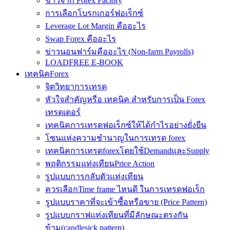
ข่าวจาก Forex Factory
การเลือกโบรกเกอร์ฟอเร็กซ์
Leverage Lot Margin คืออะไร
Swap Forex คืออะไร
ข่าวนอนฟาร์มคืออะไร (Non-farm Payrolls)
LOADFREE E-BOOK
เทคนิคForex
จิตวิทยาการเทรด
หัวใจสำคัญหรือ เทคนิค สำหรับการเป็น Forex
เทรดเดอร์
เทคนิคการเทรดฟอเร็กซ์ให้ได้กำไรอย่างยั่งยืน
โซนแห่งความชำนาญในการเทรด forex
เทคนิคการเทรดforexโดยใช้DemandและSupply
พฤติกรรมแท่งเทียนPrice Action
รูปแบบการกลับตัวแท่งเทียน
ควรเลือกTime frame ไหนดี ในการเทรดฟอเร็ก
รูปแบบราคาที่จะเข้าซื้อหรือขาย (Price Pattern)
รูปแบบกราฟแท่งเทียนที่มีลักษณะตรงกัน
ข้าม(candlesick pattern)