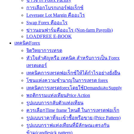
ข่าวจาก Forex Factory
การเลือกโบรกเกอร์ฟอเร็กซ์
Leverage Lot Margin คืออะไร
Swap Forex คืออะไร
ข่าวนอนฟาร์มคืออะไร (Non-farm Payrolls)
LOADFREE E-BOOK
เทคนิคForex
จิตวิทยาการเทรด
หัวใจสำคัญหรือ เทคนิค สำหรับการเป็น Forex
เทรดเดอร์
เทคนิคการเทรดฟอเร็กซ์ให้ได้กำไรอย่างยั่งยืน
โซนแห่งความชำนาญในการเทรด forex
เทคนิคการเทรดforexโดยใช้DemandและSupply
พฤติกรรมแท่งเทียนPrice Action
รูปแบบการกลับตัวแท่งเทียน
ควรเลือกTime frame ไหนดี ในการเทรดฟอเร็ก
รูปแบบราคาที่จะเข้าซื้อหรือขาย (Price Pattern)
รูปแบบกราฟแท่งเทียนที่มีลักษณะตรงกัน
ข้าม(candlesick pattern)