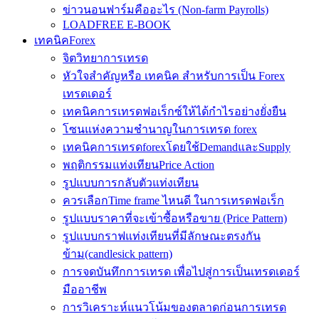
ข่าวนอนฟาร์มคืออะไร (Non-farm Payrolls)
LOADFREE E-BOOK
เทคนิคForex
จิตวิทยาการเทรด
หัวใจสำคัญหรือ เทคนิค สำหรับการเป็น Forex
เทรดเดอร์
เทคนิคการเทรดฟอเร็กซ์ให้ได้กำไรอย่างยั่งยืน
โซนแห่งความชำนาญในการเทรด forex
เทคนิคการเทรดforexโดยใช้DemandและSupply
พฤติกรรมแท่งเทียนPrice Action
รูปแบบการกลับตัวแท่งเทียน
ควรเลือกTime frame ไหนดี ในการเทรดฟอเร็ก
รูปแบบราคาที่จะเข้าซื้อหรือขาย (Price Pattern)
รูปแบบกราฟแท่งเทียนที่มีลักษณะตรงกัน
ข้าม(candlesick pattern)
การจดบันทึกการเทรด เพื่อไปสู่การเป็นเทรดเดอร์
มืออาชีพ
การวิเคราะห์แนวโน้มของตลาดก่อนการเทรด