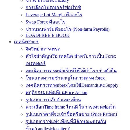
ข่าวจาก Forex Factory
การเลือกโบรกเกอร์ฟอเร็กซ์
Leverage Lot Margin คืออะไร
Swap Forex คืออะไร
ข่าวนอนฟาร์มคืออะไร (Non-farm Payrolls)
LOADFREE E-BOOK
เทคนิคForex
จิตวิทยาการเทรด
หัวใจสำคัญหรือ เทคนิค สำหรับการเป็น Forex
เทรดเดอร์
เทคนิคการเทรดฟอเร็กซ์ให้ได้กำไรอย่างยั่งยืน
โซนแห่งความชำนาญในการเทรด forex
เทคนิคการเทรดforexโดยใช้DemandและSupply
พฤติกรรมแท่งเทียนPrice Action
รูปแบบการกลับตัวแท่งเทียน
ควรเลือกTime frame ไหนดี ในการเทรดฟอเร็ก
รูปแบบราคาที่จะเข้าซื้อหรือขาย (Price Pattern)
รูปแบบกราฟแท่งเทียนที่มีลักษณะตรงกัน
ข้าม(candlesick pattern)