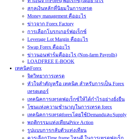
ทำเงินจากForex(ฟอเร็กซ์)ได้อย่างไร
สกุลเงินหลักที่นิยมในการเทรด
Money management คืออะไร
ข่าวจาก Forex Factory
การเลือกโบรกเกอร์ฟอเร็กซ์
Leverage Lot Margin คืออะไร
Swap Forex คืออะไร
ข่าวนอนฟาร์มคืออะไร (Non-farm Payrolls)
LOADFREE E-BOOK
เทคนิคForex
จิตวิทยาการเทรด
หัวใจสำคัญหรือ เทคนิค สำหรับการเป็น Forex
เทรดเดอร์
เทคนิคการเทรดฟอเร็กซ์ให้ได้กำไรอย่างยั่งยืน
โซนแห่งความชำนาญในการเทรด forex
เทคนิคการเทรดforexโดยใช้DemandและSupply
พฤติกรรมแท่งเทียนPrice Action
รูปแบบการกลับตัวแท่งเทียน
ควรเลือกTime frame ไหนดี ในการเทรดฟอเร็ก