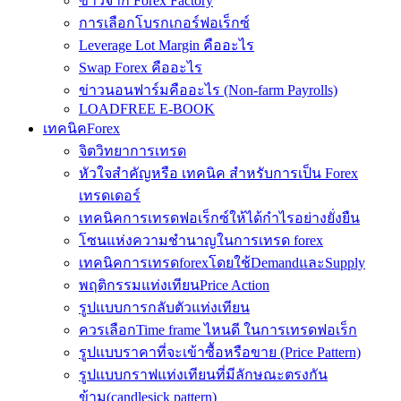
ข่าวจาก Forex Factory
การเลือกโบรกเกอร์ฟอเร็กซ์
Leverage Lot Margin คืออะไร
Swap Forex คืออะไร
ข่าวนอนฟาร์มคืออะไร (Non-farm Payrolls)
LOADFREE E-BOOK
เทคนิคForex
จิตวิทยาการเทรด
หัวใจสำคัญหรือ เทคนิค สำหรับการเป็น Forex
เทรดเดอร์
เทคนิคการเทรดฟอเร็กซ์ให้ได้กำไรอย่างยั่งยืน
โซนแห่งความชำนาญในการเทรด forex
เทคนิคการเทรดforexโดยใช้DemandและSupply
พฤติกรรมแท่งเทียนPrice Action
รูปแบบการกลับตัวแท่งเทียน
ควรเลือกTime frame ไหนดี ในการเทรดฟอเร็ก
รูปแบบราคาที่จะเข้าซื้อหรือขาย (Price Pattern)
รูปแบบกราฟแท่งเทียนที่มีลักษณะตรงกัน
ข้าม(candlesick pattern)