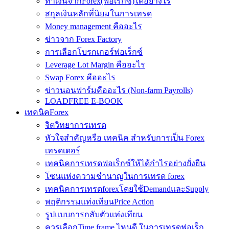
ทำเงินจากForex(ฟอเร็กซ์)ได้อย่างไร
สกุลเงินหลักที่นิยมในการเทรด
Money management คืออะไร
ข่าวจาก Forex Factory
การเลือกโบรกเกอร์ฟอเร็กซ์
Leverage Lot Margin คืออะไร
Swap Forex คืออะไร
ข่าวนอนฟาร์มคืออะไร (Non-farm Payrolls)
LOADFREE E-BOOK
เทคนิคForex
จิตวิทยาการเทรด
หัวใจสำคัญหรือ เทคนิค สำหรับการเป็น Forex
เทรดเดอร์
เทคนิคการเทรดฟอเร็กซ์ให้ได้กำไรอย่างยั่งยืน
โซนแห่งความชำนาญในการเทรด forex
เทคนิคการเทรดforexโดยใช้DemandและSupply
พฤติกรรมแท่งเทียนPrice Action
รูปแบบการกลับตัวแท่งเทียน
ควรเลือกTime frame ไหนดี ในการเทรดฟอเร็ก