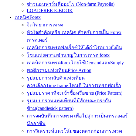
ข่าวนอนฟาร์มคืออะไร (Non-farm Payrolls)
LOADFREE E-BOOK
เทคนิคForex
จิตวิทยาการเทรด
หัวใจสำคัญหรือ เทคนิค สำหรับการเป็น Forex
เทรดเดอร์
เทคนิคการเทรดฟอเร็กซ์ให้ได้กำไรอย่างยั่งยืน
โซนแห่งความชำนาญในการเทรด forex
เทคนิคการเทรดforexโดยใช้DemandและSupply
พฤติกรรมแท่งเทียนPrice Action
รูปแบบการกลับตัวแท่งเทียน
ควรเลือกTime frame ไหนดี ในการเทรดฟอเร็ก
รูปแบบราคาที่จะเข้าซื้อหรือขาย (Price Pattern)
รูปแบบกราฟแท่งเทียนที่มีลักษณะตรงกัน
ข้าม(candlesick pattern)
การจดบันทึกการเทรด เพื่อไปสู่การเป็นเทรดเดอร์
มืออาชีพ
การวิเคราะห์แนวโน้มของตลาดก่อนการเทรด