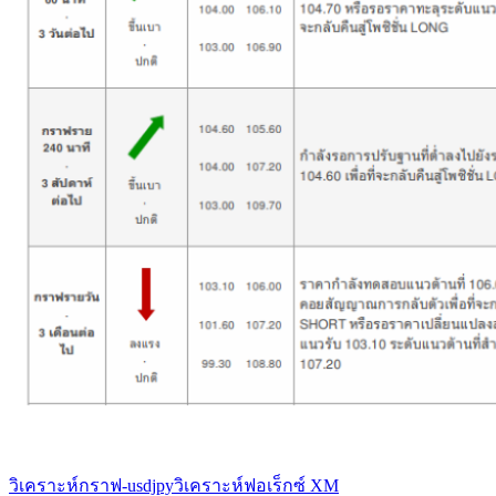
วิเคราะห์กราฟ-usdjpy
วิเคราะห์ฟอเร็กซ์ XM