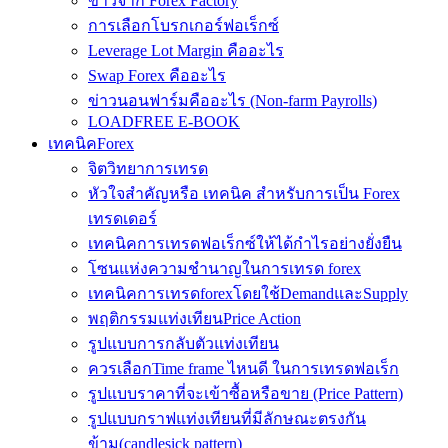
ข่าวจาก Forex Factory
การเลือกโบรกเกอร์ฟอเร็กซ์
Leverage Lot Margin คืออะไร
Swap Forex คืออะไร
ข่าวนอนฟาร์มคืออะไร (Non-farm Payrolls)
LOADFREE E-BOOK
เทคนิคForex
จิตวิทยาการเทรด
หัวใจสำคัญหรือ เทคนิค สำหรับการเป็น Forex
เทรดเดอร์
เทคนิคการเทรดฟอเร็กซ์ให้ได้กำไรอย่างยั่งยืน
โซนแห่งความชำนาญในการเทรด forex
เทคนิคการเทรดforexโดยใช้DemandและSupply
พฤติกรรมแท่งเทียนPrice Action
รูปแบบการกลับตัวแท่งเทียน
ควรเลือกTime frame ไหนดี ในการเทรดฟอเร็ก
รูปแบบราคาที่จะเข้าซื้อหรือขาย (Price Pattern)
รูปแบบกราฟแท่งเทียนที่มีลักษณะตรงกัน
ข้าม(candlesick pattern)